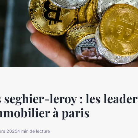
 seghier-leroy : les leade
mmobilier à paris
bre 2025
4 min de lecture