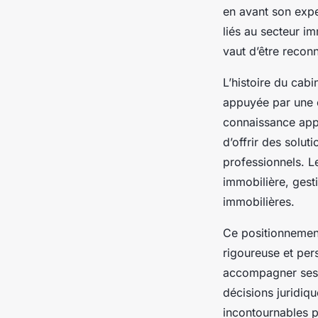
en avant son exper
liés au secteur im
vaut d’être reconn
L’histoire du ca
appuyée par une é
connaissance appr
d’offrir des solut
professionnels. L
immobilière, gest
immobilières.
Ce positionnement
rigoureuse et per
accompagner ses c
décisions juridiq
incontournables p