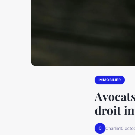
IMMOBILIER
Avocats
droit i
C
Charlie
10 octo