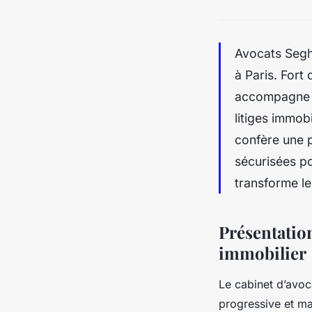
Avocats Segh
à Paris. Fort
accompagne ef
litiges immob
confère une p
sécurisées p
transforme le
Présentation
immobilier
Le cabinet d’avoca
progressive et maî