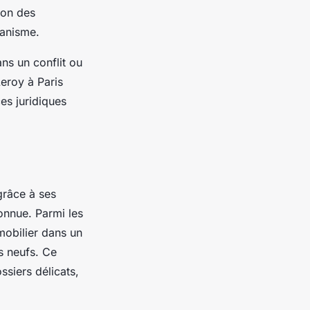
ion des
banisme.
ns un conflit ou
eroy à Paris
es juridiques
grâce à ses
connue. Parmi les
mobilier dans un
s neufs. Ce
ssiers délicats,