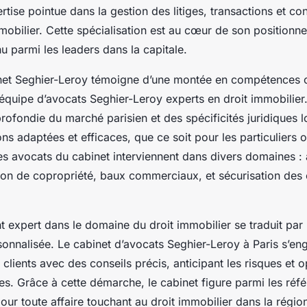
tise pointue dans la gestion des litiges, transactions et con
mobilier. Cette spécialisation est au cœur de son positionne
u parmi les leaders dans la capitale.
binet Seghier-Leroy témoigne d’une montée en compétences 
quipe d’avocats Seghier-Leroy experts en droit immobilier
ofondie du marché parisien et des spécificités juridiques 
ions adaptées et efficaces, que ce soit pour les particuliers o
es avocats du cabinet interviennent dans divers domaines : 
ion de copropriété, baux commerciaux, et sécurisation des
 expert dans le domaine du droit immobilier se traduit pa
sonnalisée. Le cabinet d’avocats Seghier-Leroy à Paris s’en
lients avec des conseils précis, anticipant les risques et o
ues. Grâce à cette démarche, le cabinet figure parmi les réf
our toute affaire touchant au droit immobilier dans la régio