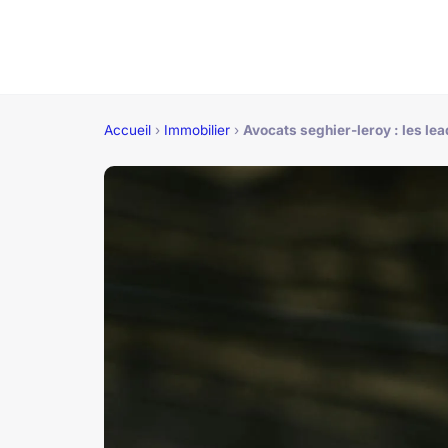
Accueil
›
Immobilier
›
Avocats seghier-leroy : les lea