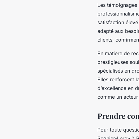
Les témoignages c
professionnalisme 
satisfaction élev
adapté aux besoin
clients, confirmen
En matière de reco
prestigieuses so
spécialisés en dro
Elles renforcent 
d’excellence en d
comme un acteur i
Prendre con
Pour toute questio
Seghier-Leroy à P