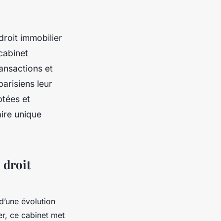
roit immobilier
 cabinet
ansactions et
parisiens leur
ptées et
ire unique
 droit
 d’une évolution
er, ce cabinet met