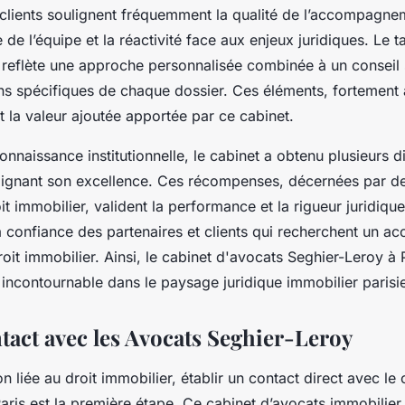
lients soulignent fréquemment la qualité de l’accompagnem
de l’équipe et la réactivité face aux enjeux juridiques. Le t
é reflète une approche personnalisée combinée à un conseil 
s spécifiques de chaque dossier. Ces éléments, fortement 
t la valeur ajoutée apportée par ce cabinet.
nnaissance institutionnelle, le cabinet a obtenu plusieurs di
ulignant son excellence. Ces récompenses, décernées par d
it immobilier, valident la performance et la rigueur juridiq
la confiance des partenaires et clients qui recherchent un
roit immobilier. Ainsi, le cabinet d'avocats Seghier-Leroy à 
ncontournable dans le paysage juridique immobilier parisi
tact avec les Avocats Seghier-Leroy
n liée au droit immobilier, établir un contact direct avec le
aris est la première étape. Ce cabinet d’avocats immobilier 