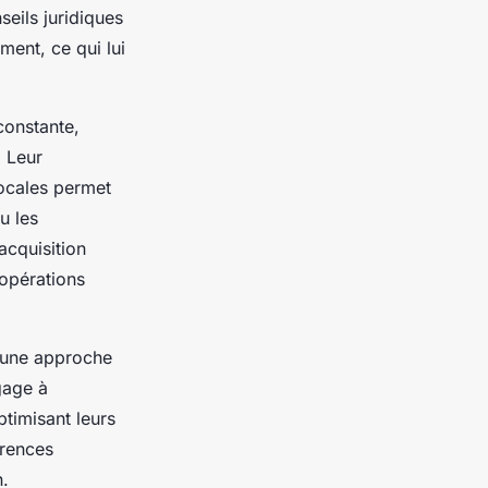
seils juridiques
ment, ce qui lui
constante,
. Leur
locales permet
u les
acquisition
 opérations
r une approche
gage à
ptimisant leurs
érences
n.