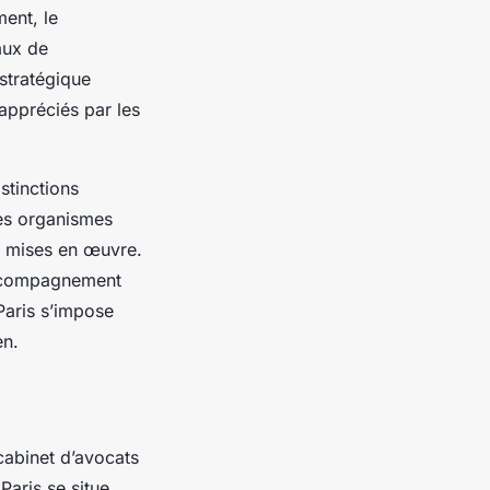
ent, le
aux de
stratégique
appréciés par les
stinctions
es organismes
ue mises en œuvre.
 accompagnement
Paris s’impose
en.
 cabinet d’avocats
Paris se situe